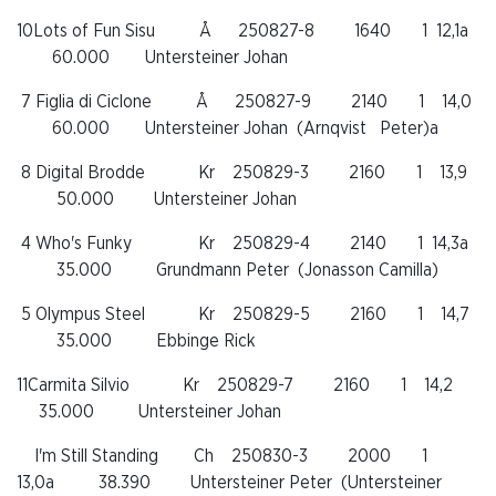
10Lots of Fun Sisu
Å
250827-8
1640
1
12,1a
60.000
Untersteiner Johan
7
Figlia di Ciclone
Å
250827-9
2140
1
14,0
60.000
Untersteiner Johan
(Arnqvist
Peter)a
8
Digital Brodde
Kr
250829-3
2160
1
13,9
50.000
Untersteiner Johan
4
Who's Funky
Kr
250829-4
2140
1
14,3a
35.000
Grundmann Peter
(Jonasson Camilla)
5
Olympus Steel
Kr
250829-5
2160
1
14,7
35.000
Ebbinge Rick
11
Carmita Silvio
Kr
250829-7
2160
1
14,2
35.000
Untersteiner Johan
I'm Still Standing
Ch
250830-3
2000
1
13,0a
38.390
Untersteiner Peter
(Untersteiner