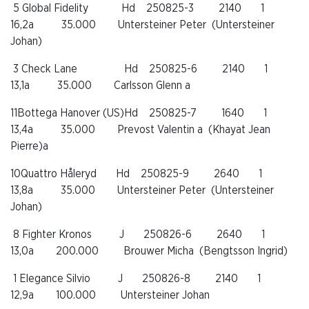
5
Global Fidelity
Hd
250825-3
2140
1
16,2a
35.000
Untersteiner Peter
(Untersteiner
Johan)
3
Check Lane
Hd
250825-6
2140
1
13,1a
35.000
Carlsson Glenn a
11Bottega Hanover (US)Hd
250825-7
1640
1
13,4a
35.000
Prevost Valentin a
(Khayat Jean
Pierre)a
10Quattro Håleryd
Hd
250825-9
2640
1
13,8a
35.000
Untersteiner Peter
(Untersteiner
Johan)
8
Fighter Kronos
J
250826-6
2640
1
13,0a
200.000
Brouwer Micha
(Bengtsson Ingrid)
1 Elegance Silvio
J
250826-8
2140
1
12,9a
100.000
Untersteiner Johan