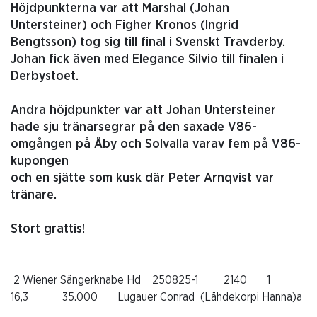
Höjdpunkterna var att Marshal (Johan
Untersteiner) och Figher Kronos (Ingrid
Bengtsson) tog sig till final i Svenskt Travderby.
Johan fick även med Elegance Silvio till finalen i
Derbystoet.
Andra höjdpunkter var att Johan Untersteiner
hade sju tränarsegrar på den saxade V86-
omgången på Åby och Solvalla varav fem på V86-
kupongen
och en sjätte som kusk där Peter Arnqvist var
tränare.
Stort grattis!
2
Wiener Sängerknabe
H
d
250825-1
2140
1
16,3
35.000
Lugauer Conrad
(Lähdekorpi Hanna)a