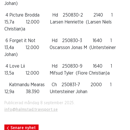
Johan)
4
Picture Brodda
Hd
250830-2
2140
1
15,7a
12.000
Larsen Henriette
(Larsen Niels
Christian)a
6
Forget it Not
Hd
250830-3
1640
1
13,4a
12.000
Oscarsson Jonas M
(Untersteiner
Johan)
4
Love Lii
Hd
250830-9
1640
1
13,5a
12.000
Mifsud Tyler
(Fiore Christian)a
Katmandu Mearas
Ch
250831-7
2000
1
12,9a
38.390
Untersteiner Johan
Publicerad måndag 8 september 2025.
info@halmstad.travsport.se
Senare nyhet