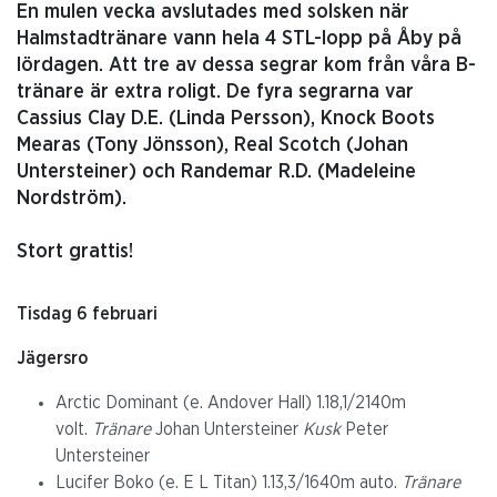
En mulen vecka avslutades med solsken när
Halmstadtränare vann hela 4 STL-lopp på Åby på
lördagen. Att tre av dessa segrar kom från våra B-
tränare är extra roligt. De fyra segrarna var
Cassius Clay D.E. (Linda Persson), Knock Boots
Mearas (Tony Jönsson), Real Scotch (Johan
Untersteiner) och Randemar R.D. (Madeleine
Nordström).
Stort grattis!
Tisdag 6 februari
Jägersro
Arctic Dominant (e. Andover Hall) 1.18,1/2140m
volt.
Tränare
Johan Untersteiner
Kusk
Peter
Untersteiner
Lucifer Boko (e. E L Titan) 1.13,3/1640m auto.
Tränare