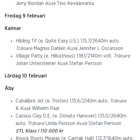
Jerry Riordan
Kusk
Tino Keväänranta
Fredag 9 februari
Kalmar
Hilding Tif (e. Quite Easy U.S.) 1.15,7/2640m auto.
Tränare
Magnus Dahlén
Kusk
Jennifer L Oscarsson
Village Party (e. Hillustrious) 1.18,1/2140m volt.
Tränare
Johan Untersteiner
Kusk
Stefan Persson
Lördag 10 februari
Åby
Cubalibre Jet (e. Trixton) 1.15,6/2140m auto.
Tränare
&
Kusk
Wilhelm Paal
Cassius Clay D.E. (e. Donato Hanover) 1.15,0/2640m
auto.
Tränare
Linda Persson
Kusk
Stefan Persson
STL Klass I 110 000 kr
Knock Boots Mearas (e. Cantab Hall) 1.13,7/1640m auto.