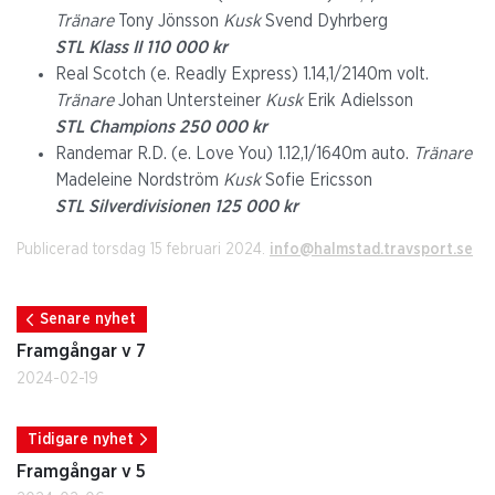
Tränare
Tony Jönsson
Kusk
Svend Dyhrberg
STL Klass II 110 000 kr
Real Scotch (e. Readly Express) 1.14,1/2140m volt.
Tränare
Johan Untersteiner
Kusk
Erik Adielsson
STL Champions 250 000 kr
Randemar R.D. (e. Love You) 1.12,1/1640m auto.
Tränare
Madeleine Nordström
Kusk
Sofie Ericsson
STL Silverdivisionen 125 000 kr
Publicerad torsdag 15 februari 2024.
info@halmstad.travsport.se
Senare nyhet
Framgångar v 7
2024-02-19
Tidigare nyhet
Framgångar v 5