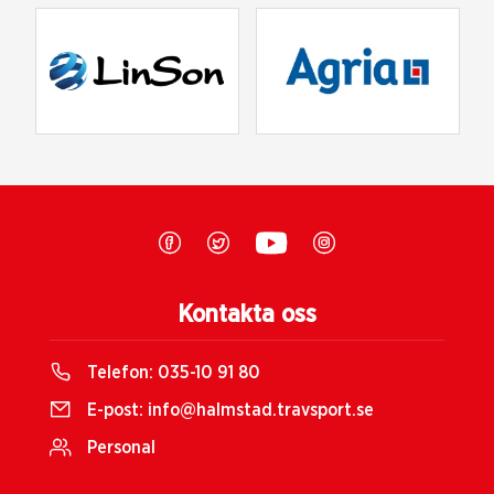
Kontakta oss
Telefon:
035-10 91 80
E-post:
info@halmstad.travsport.se
Personal