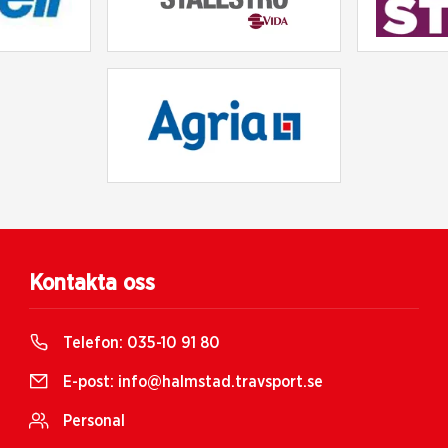
Kontakta oss
Telefon:
035-10 91 80
E-post:
info@halmstad.travsport.se
Personal