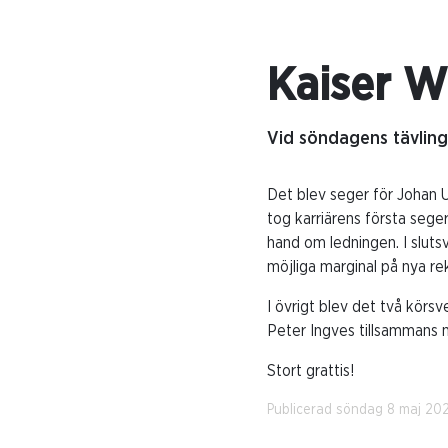
Kaiser W
Vid söndagens tävling
Det blev seger för Johan 
tog karriärens första sege
hand om ledningen. I sluts
möjliga marginal på nya r
I övrigt blev det två kör
Peter Ingves tillsammans 
Stort grattis!
Publicerad söndag 8 maj 20