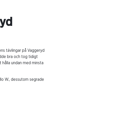
ryd
ens tävlingar på Vaggeryd
dde bra och tog tidigt
ut hålla undan med minsta
ello W., dessutom segrade