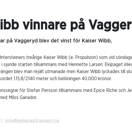
ibb vinnare på Vagge
ar på Vaggeryd blev det vinst för Kaiser Wibb,
Untersteiners treårige Kaiser Wibb (e. Propulsion) som vid söndag
r i sjunde starten tillsammans med Henriette Larsen. Ekipaget inle
vängen blev man rejält utmanade men Kaiser Wibb lyckades till sl
ekordet 1.15,8/2140 meter och belöningen 40.000 kronor.
svenssegrar för Stefan Persson tillsammans med Epice Riche och J
med Milos Ganador.
22.
info@halmstad.travsport.se