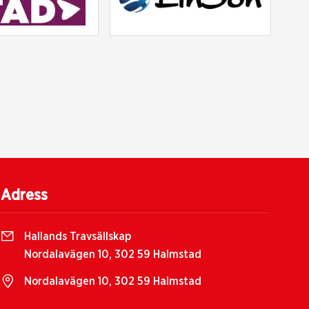
Adress
Hallands Travsällskap
Nordalavägen 10, 302 59 Halmstad
Nordalavägen 10, 302 59 Halmstad