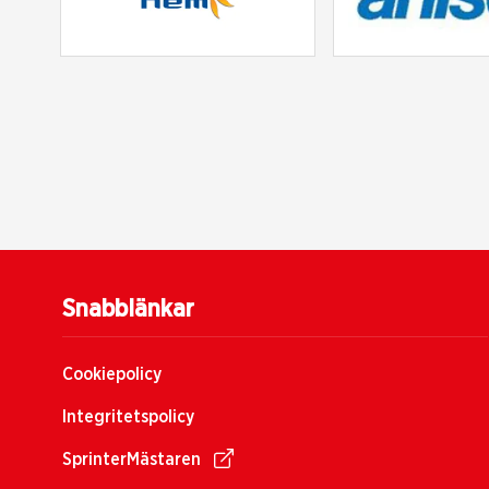
Snabblänkar
Cookiepolicy
Integritetspolicy
SprinterMästaren