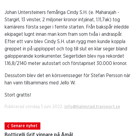
Johan Untersteiners femåriga Cindy S.H. (e. Maharajah -
Stargirl, 13 vinster, 2 miljoner kronor intjänat, 1.11,7ak) tog
karriärens första seger i femte starten. Från bakspår inledde
ekipaget lugnt innan man kom fram som tvåa i andraspår.
Efter ett varv blev Cindy S.H. utan rygg men kunde koppla
greppet in på upploppet och tog till slut en klar seger bland
galopperande konkurrenter. Segertiden blev nya rekordet
1.16,8/2140 meter autostart och förstapriset 30.000 kronor.
Dessutom blev det en körsvensseger för Stefan Persson när
han vann tillsammans med Jello W.
Stort grattis!
Publicerad söndag 5 juni 2022.
info@halmstad.travsport.se
Senare nyhet
Botticelli Grif vinnare på Åmål