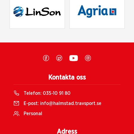
Kontakta oss
Telefon:
035-10 91 80
E-post:
info@halmstad.travsport.se
Personal
Adress