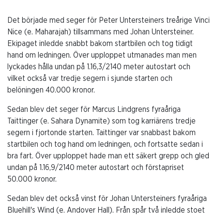
Det började med seger för Peter Untersteiners treårige Vinci
Nice (e. Maharajah) tillsammans med Johan Untersteiner.
Ekipaget inledde snabbt bakom startbilen och tog tidigt
hand om ledningen. Över upploppet utmanades man men
lyckades hålla undan på 1.16,3/2140 meter autostart och
vilket också var tredje segern i sjunde starten och
belöningen 40.000 kronor.
Sedan blev det seger för Marcus Lindgrens fyraåriga
Taittinger (e. Sahara Dynamite) som tog karriärens tredje
segern i fjortonde starten. Taittinger var snabbast bakom
startbilen och tog hand om ledningen, och fortsatte sedan i
bra fart. Över upploppet hade man ett säkert grepp och gled
undan på 1.16,9/2140 meter autostart och förstapriset
50.000 kronor.
Sedan blev det också vinst för Johan Untersteiners fyraåriga
Bluehill's Wind (e. Andover Hall). Från spår två inledde stoet