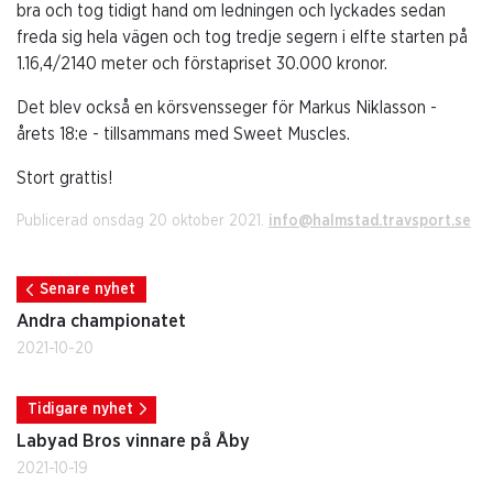
bra och tog tidigt hand om ledningen och lyckades sedan
freda sig hela vägen och tog tredje segern i elfte starten på
1.16,4/2140 meter och förstapriset 30.000 kronor.
Det blev också en körsvensseger för Markus Niklasson -
årets 18:e - tillsammans med Sweet Muscles.
Stort grattis!
Publicerad onsdag 20 oktober 2021.
info@halmstad.travsport.se
Senare nyhet
Andra championatet
2021-10-20
Tidigare nyhet
Labyad Bros vinnare på Åby
2021-10-19