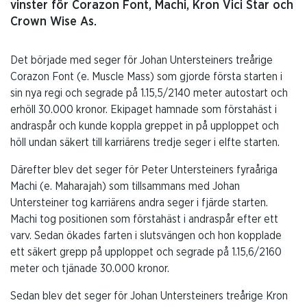
vinster för Corazon Font, Machi, Kron Vici Star och
Crown Wise As.
Det började med seger för Johan Untersteiners treårige
Corazon Font (e. Muscle Mass) som gjorde första starten i
sin nya regi och segrade på 1.15,5/2140 meter autostart och
erhöll 30.000 kronor. Ekipaget hamnade som förstahäst i
andraspår och kunde koppla greppet in på upploppet och
höll undan säkert till karriärens tredje seger i elfte starten.
Därefter blev det seger för Peter Untersteiners fyraåriga
Machi (e. Maharajah) som tillsammans med Johan
Untersteiner tog karriärens andra seger i fjärde starten.
Machi tog positionen som förstahäst i andraspår efter ett
varv. Sedan ökades farten i slutsvängen och hon kopplade
ett säkert grepp på upploppet och segrade på 1.15,6/2160
meter och tjänade 30.000 kronor.
Sedan blev det seger för Johan Untersteiners treårige Kron