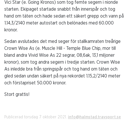
Vici Star (e. Going Kronos) som tog femte segern i nionde
starten. Ekipaget startade snabbt från innerspår och tog
hand om täten och hade sedan ett säkert grepp och vann på
1.14,3/2140 meter autostart och belönades med 60.000
kronor.
Sedan avslutades det med seger för stallkamraten treårige
Crown Wise As (e. Muscle Hill - Temple Blue Chip, mor till
bland andra Vivid Wise As 22 segrar, 08,6ak, 13,1 miljoner
kronor), som tog andra segern i tredje starten. Crown Wise
As inledde bra från springspår och tog hand om täten och
gled sedan undan säkert på nya rekordet 1.15,2/2140 meter
och förstapriset 50.000 kronor.
Stort grattis!
Publicerad torsdag 7 oktober 2021.
info@halmstad.travsport.se