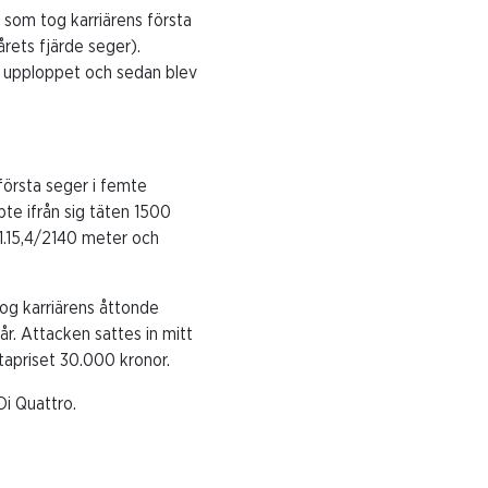
) som tog karriärens första
årets fjärde seger).
å upploppet och sedan blev
 första seger i femte
te ifrån sig täten 1500
 1.15,4/2140 meter och
tog karriärens åttonde
r. Attacken sattes in mitt
tapriset 30.000 kronor.
i Quattro.