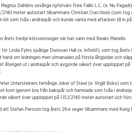
r Magnus Dahléns sexåriga nyförvärv Free Fallin L.C. (e. Nu Pagadi
6,1/2140 meter autostart tillsammans Christian Cracchiolo (som tog 
 bit som tvåa i andraspår och kunde vänta med attacken till in p
n årets tredje körsvensseger när han vann med Beaks Manello.
ör Linda Fyhrs sjuårige Donovan Hall (e. Infinitif), som tog årets
gt hand om ledningen men utmanades på första långsidan och släpp
et återigen ut i andraspår och avgjorde säkert över upploppet på
.
eter Untersteiners femårige Joker of Steel (e. Virgill Boko) som 
aget kom igenom bra från bakspår och hamnade som tvåa i andraspå
rde säkert över upploppet på 1.15,1/2140 meter autostart och förs
d att Stefan Persson tog årets 26:e seger tillsammans med Kung D