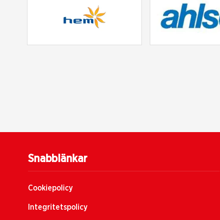
Snabblänkar
Cookiepolicy
Integritetspolicy