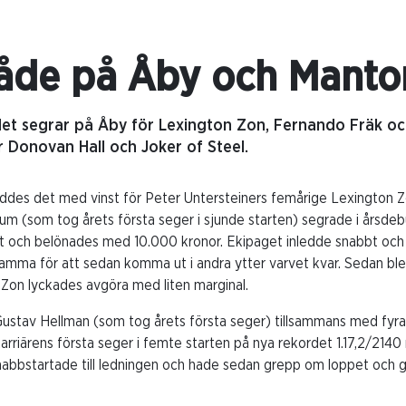
åde på Åby och Manto
et segrar på Åby för Lexington Zon, Fernando Fräk och 
r Donovan Hall och Joker of Steel.
leddes det med vinst för Peter Untersteiners femårige Lexington Z
um (som tog årets första seger i sjunde starten) segrade i årsde
rt och belönades med 10.000 kronor. Ekipaget inledde snabbt och
samma för att sedan komma ut i andra ytter varvet kvar. Sedan bl
on lyckades avgöra med liten marginal.
Gustav Hellman (som tog årets första seger) tillsammans med fyra
rriärens första seger i femte starten på nya rekordet 1.17,2/2140
nabbstartade till ledningen och hade sedan grepp om loppet och 