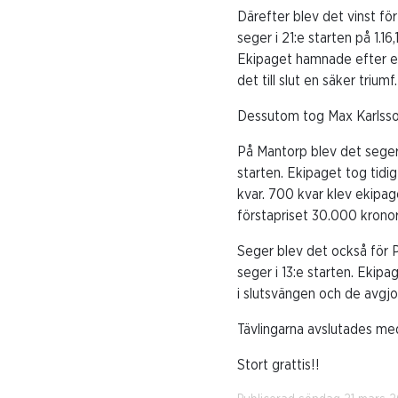
Därefter blev det vinst fö
seger i 21:e starten på 1.1
Ekipaget hamnade efter en
det till slut en säker triumf.
Dessutom tog Max Karlsso
På Mantorp blev det seger f
starten. Ekipaget tog tidi
kvar. 700 kvar klev ekipag
förstapriset 30.000 kronor
Seger blev det också för P
seger i 13:e starten. Ekip
i slutsvängen och de avgjo
Tävlingarna avslutades me
Stort grattis!!