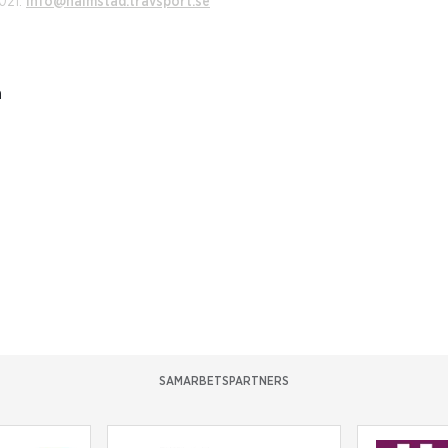
021.
info@halmstad.travsport.se
a
SAMARBETSPARTNERS