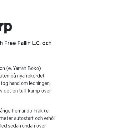
rp
Free Fallin L.C. och
on (e. Yarrah Boko)
buten på nya rekordet
 tog hand om ledningen,
ev det en tuff kamp över
årige Fernando Fräk (e.
 meter autostart och erhöll
gled sedan undan över