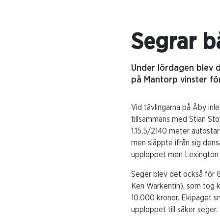
Segrar b
Under lördagen blev d
på Mantorp vinster fö
Vid tävlingarna på Åby in
tillsammans med Stian Sto
1.15,5/2140 meter autosta
men släppte ifrån sig den
upploppet men Lexington Z
Seger blev det också för 
Ken Warkentin), som tog ka
10.000 kronor. Ekipaget s
upploppet till säker seger.