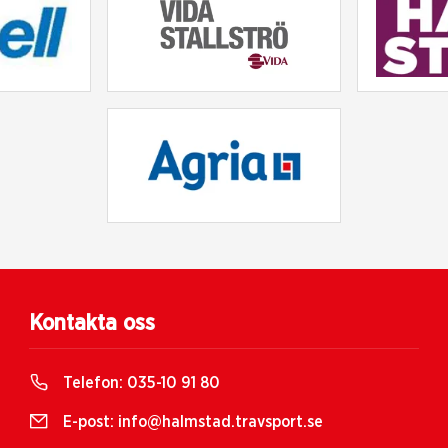
Kontakta oss
Telefon:
035-10 91 80
E-post:
info@halmstad.travsport.se