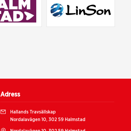
Adress
Hallands Travsällskap
Nordalavägen 10, 302 59 Halmstad