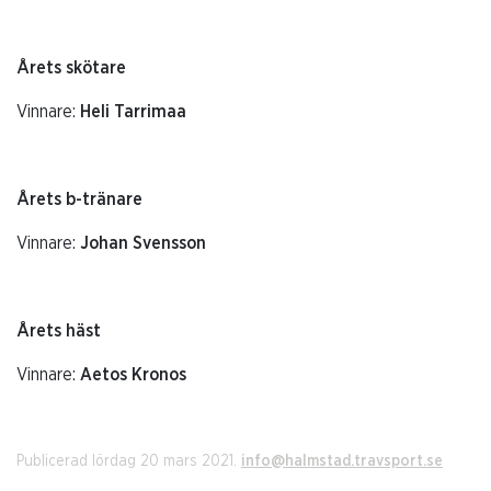
Årets skötare
Vinnare:
Heli Tarrimaa
Årets b-tränare
Vinnare:
Johan Svensson
Årets häst
Vinnare:
Aetos Kronos
Publicerad lördag 20 mars 2021.
info@halmstad.travsport.se