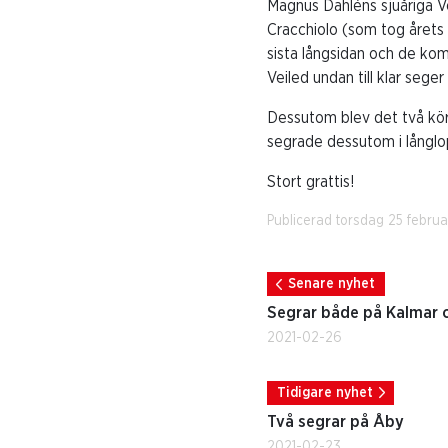
Magnus Dahléns sjuåriga Ve
Cracchiolo (som tog årets
sista långsidan och de ko
Veiled undan till klar sege
Dessutom blev det två kö
segrade dessutom i långlo
Stort grattis!
Publicerad torsdag 25 februa
Senare nyhet
Segrar både på Kalmar 
2021-02-26
Tidigare nyhet
Två segrar på Åby
2021-02-23