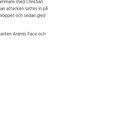
lsammans med Christian
an attacken sattes in på
pploppet och sedan gled
tanten Aramis Face och