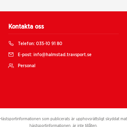
Kontakta oss
Telefon:
035-10 91 80
E-post:
info@halmstad.travsport.se
Personal
ästsportinformationen som publicerats är upphovsrättsligt skyddat materi
hästsportinformationen, är inte tillåten.