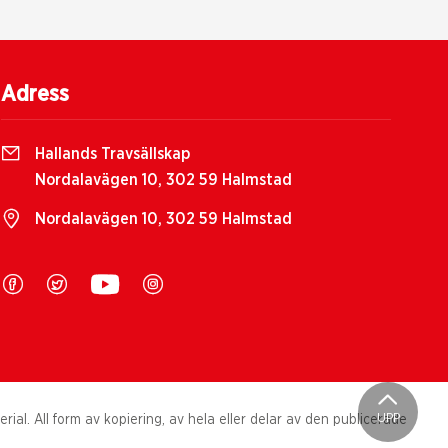
Adress
Hallands Travsällskap
Nordalavägen 10, 302 59 Halmstad
Nordalavägen 10, 302 59 Halmstad
UPP
al. All form av kopiering, av hela eller delar av den publicerade