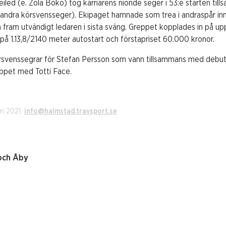
iled (e. Zola Boko) tog karriärens nionde seger i 53:e starten til
 andra körsvensseger). Ekipaget hamnade som trea i andraspår inn
m fram utvändigt ledaren i sista sväng. Greppet kopplades in på u
r på 1.13,8/2140 meter autostart och förstapriset 60.000 kronor.
rsvenssegrar för Stefan Persson som vann tillsammans med debu
ppet med Totti Face.
ri 2021.
info@halmstad.travsport.se
och Åby