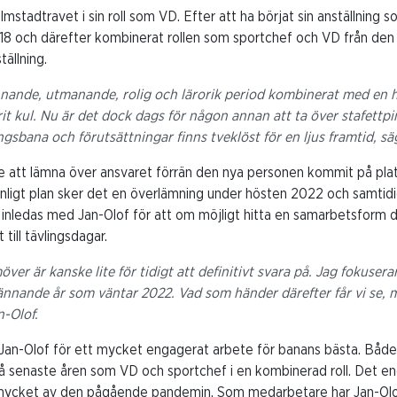
lmstadtravet i sin roll som VD. Efter att ha börjat sin anställning
018 och därefter kombinerat rollen som sportchef och VD från den
tällning.
nnande, utmanande, rolig och lärorik period kombinerat med en h
rit kul. Nu är det dock dags för någon annan att ta över stafett
ångsbana och förutsättningar finns tveklöst för en ljus framtid, sä
 att lämna över ansvaret förrän den nya personen kommit på plats
 enligt plan sker det en överlämning under hösten 2022 och samtid
inledas med Jan-Olof för att om möjligt hitta en samarbetsform dä
till tävlingsdagar.
er är kanske lite för tidigt att definitivt svara på. Jag fokusera
nnande år som väntar 2022. Vad som händer därefter får vi se, m
n-Olof.
a Jan-Olof för ett mycket engagerat arbete för banans bästa. Både
å senaste åren som VD och sportchef i en kombinerad roll. Det end
å mycket av den pågående pandemin. Som medarbetare har Jan-Olo