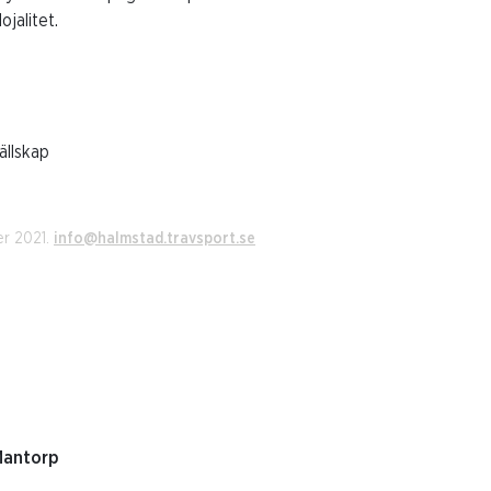
ojalitet.
ällskap
er 2021.
info@halmstad.travsport.se
Mantorp