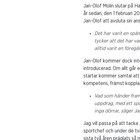
Jan-Olof Molin slutar på Ha
år sedan, den 1 februari 2
Jan-Olof att avsluta sin ans
Det har varit en spä
tycker att det har va
alltid varit en föreg
Jan-Olof kommer dock inte
introducerad. Om allt går
startar kommer samtal att 
kompetens, främst kopplat 
Vad som händer framöv
uppdrag, med ett spä
inga dörrar, säger Ja
Jag vill passa på att tack
sportchef och under de tv
sista två åren präglats s