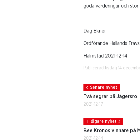
goda värderingar och stor l
Dag Ekner
Ordförande Hallands Travs
Halmstad 2021-12-14
Publicerad tisdag 14 decemb
Senare nyhet
Två segrar på Jägersro
2021-12-17
Tidigare nyhet
Bee Kronos vinnare på 
2021-12-14