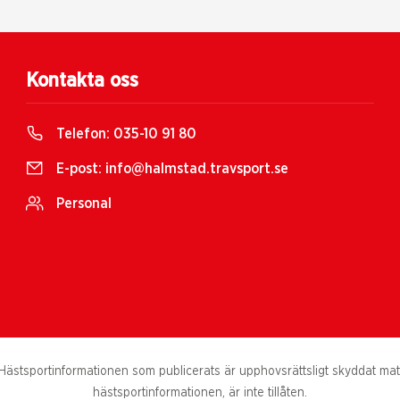
Kontakta oss
Telefon:
035-10 91 80
E-post:
info@halmstad.travsport.se
Personal
ästsportinformationen som publicerats är upphovsrättsligt skyddat materi
hästsportinformationen, är inte tillåten.