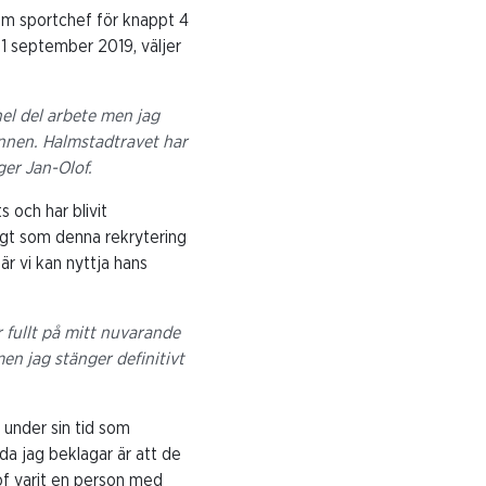
 som sportchef för knappt 4
 1 september 2019, väljer
el del arbete men jag
pinnen. Halmstadtravet har
ger Jan-Olof.
 och har blivit
igt som denna rekrytering
r vi kan nyttja hans
r fullt på mitt nuvarande
en jag stänger definitivt
 under sin tid som
a jag beklagar är att de
f varit en person med