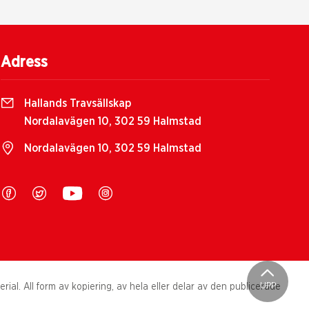
Adress
Hallands Travsällskap
Nordalavägen 10, 302 59 Halmstad
Nordalavägen 10, 302 59 Halmstad
UPP
al. All form av kopiering, av hela eller delar av den publicerade