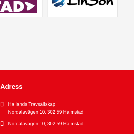
Adress
Hallands Travsällskap
Nordalavägen 10, 302 59 Halmstad
Nordalavägen 10, 302 59 Halmstad