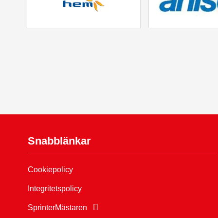
Snabblänkar
Cookiepolicy
Integritetspolicy
SprinterMästaren