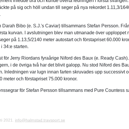
ement inledde bra och kunde överta ledningen i första svängen.
kte på sig och höll undan till seger på nya rekordet 1.11,3/164
.
 Darah Bibo (e. S.J.'s Caviar) tillsammans Stefan Persson. Frå
första kurvan. I avslutningen blev man utmanade över upploppet
 seger på 1.13,5/2140 meter autostart och förstapriset 60.000 kron
i 34:e starten.
t för Jerry Riordans fyraårige Niford des Baux (e. Ready Cash). 
gern, i de övriga två har det blivit galopp. Nu stod Niford des B
. Inledningen var lugn innan farten skruvades upp successivt o
0 meter och förstapriset 75.000 kronor.
enssegrar för Stefan Persson tillsammans med Pure Countess s
.
ti 2021.
info@halmstad.travsport.se