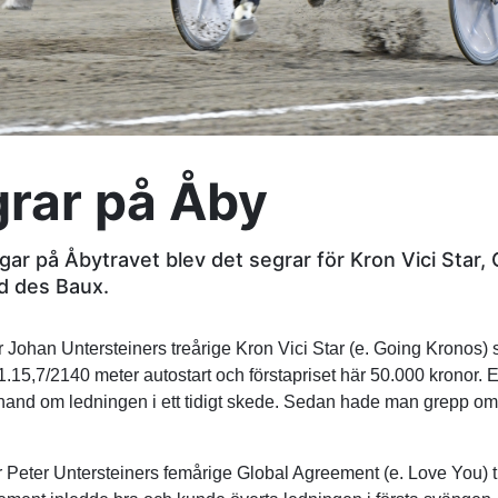
grar på Åby
gar på Åbytravet blev det segrar för Kron Vici Star,
d des Baux.
 Johan Untersteiners treårige Kron Vici Star (e. Going Kronos) 
 1.15,7/2140 meter autostart och förstapriset här 50.000 kronor. 
 hand om ledningen i ett tidigt skede. Sedan hade man grepp om
för Peter Untersteiners femårige Global Agreement (e. Love You