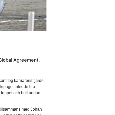
 Global Agreement,
som tog karriärens fjärde
Ekipaget inledde bra
 loppet och höll undan
) tillsammans med Johan