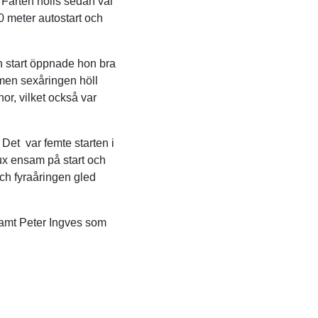
 Farten hölls sedan väl
0 meter autostart och
n start öppnade hon bra
 men sexåringen höll
or, vilket också var
Det var femte starten i
aux ensam på start och
ch fyraåringen gled
amt Peter Ingves som