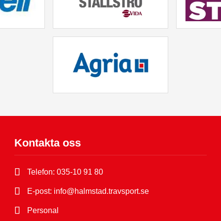
Kontakta oss
Telefon:
035-10 91 80
E-post:
info@halmstad.travsport.se
Personal