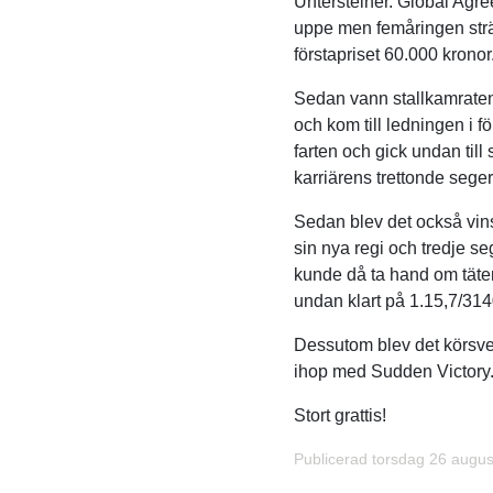
Untersteiner. Global Agre
uppe men femåringen sträc
förstapriset 60.000 kronor
Sedan vann stallkamraten
och kom till ledningen i 
farten och gick undan till
karriärens trettonde seger 
Sedan blev det också vins
sin nya regi och tredje se
kunde då ta hand om täten
undan klart på 1.15,7/314
Dessutom blev det körsv
ihop med Sudden Victory
Stort grattis!
Publicerad torsdag 26 augus