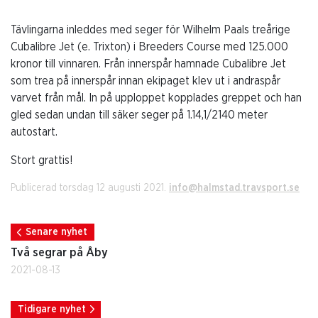
Tävlingarna inleddes med seger för Wilhelm Paals treårige
Cubalibre Jet (e. Trixton) i Breeders Course med 125.000
kronor till vinnaren. Från innerspår hamnade Cubalibre Jet
som trea på innerspår innan ekipaget klev ut i andraspår
varvet från mål. In på upploppet kopplades greppet och han
gled sedan undan till säker seger på 1.14,1/2140 meter
autostart.
Stort grattis!
Publicerad torsdag 12 augusti 2021.
info@halmstad.travsport.se
Senare nyhet
Två segrar på Åby
2021-08-13
Tidigare nyhet