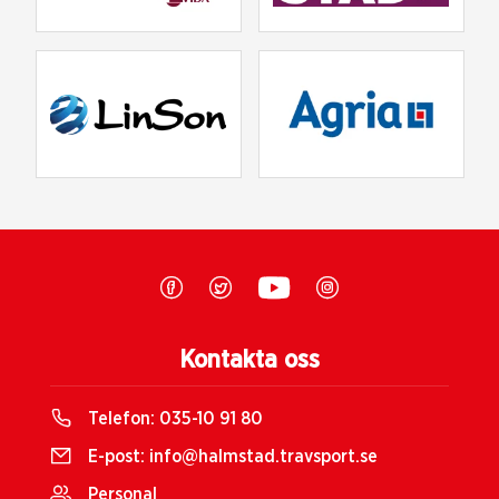
Kontakta oss
Telefon:
035-10 91 80
E-post:
info@halmstad.travsport.se
Personal