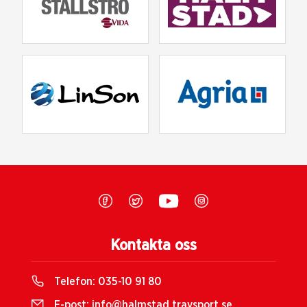
Kontakta oss
Telefon:
035-10 91 80
E-post:
info@halmstad.travsport.se