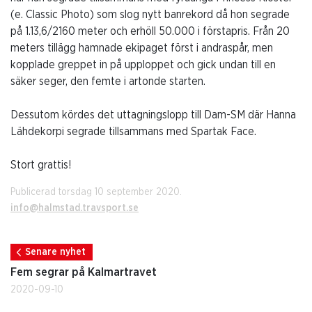
(e. Classic Photo) som slog nytt banrekord då hon segrade
på 1.13,6/2160 meter och erhöll 50.000 i förstapris. Från 20
meters tillägg hamnade ekipaget först i andraspår, men
kopplade greppet in på upploppet och gick undan till en
säker seger, den femte i artonde starten.
Dessutom kördes det uttagningslopp till Dam-SM där Hanna
Lähdekorpi segrade tillsammans med Spartak Face.
Stort grattis!
Publicerad torsdag 10 september 2020.
info@halmstad.travsport.se
Senare nyhet
Fem segrar på Kalmartravet
2020-09-10