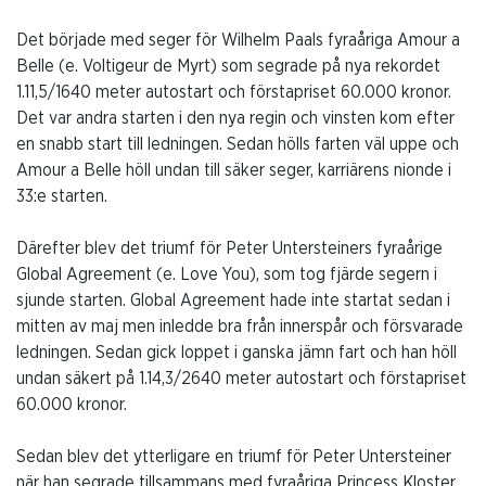
Det började med seger för Wilhelm Paals fyraåriga Amour a
Belle (e. Voltigeur de Myrt) som segrade på nya rekordet
1.11,5/1640 meter autostart och förstapriset 60.000 kronor.
Det var andra starten i den nya regin och vinsten kom efter
en snabb start till ledningen. Sedan hölls farten väl uppe och
Amour a Belle höll undan till säker seger, karriärens nionde i
33:e starten.
Därefter blev det triumf för Peter Untersteiners fyraårige
Global Agreement (e. Love You), som tog fjärde segern i
sjunde starten. Global Agreement hade inte startat sedan i
mitten av maj men inledde bra från innerspår och försvarade
ledningen. Sedan gick loppet i ganska jämn fart och han höll
undan säkert på 1.14,3/2640 meter autostart och förstapriset
60.000 kronor.
Sedan blev det ytterligare en triumf för Peter Untersteiner
när han segrade tillsammans med fyraåriga Princess Kloster