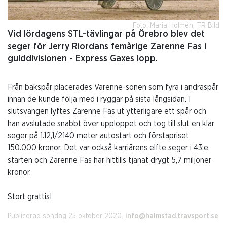
Foto: Maria Holmén, TR Bild
Vid lördagens STL-tävlingar på Örebro blev det
seger för Jerry Riordans femårige Zarenne Fas i
gulddivisionen - Express Gaxes lopp.
Från bakspår placerades Varenne-sonen som fyra i andraspår
innan de kunde följa med i ryggar på sista långsidan. I
slutsvängen lyftes Zarenne Fas ut ytterligare ett spår och
han avslutade snabbt över upploppet och tog till slut en klar
seger på 1.12,1/2140 meter autostart och förstapriset
150.000 kronor. Det var också karriärens elfte seger i 43:e
starten och Zarenne Fas har hittills tjänat drygt 5,7 miljoner
kronor.
Stort grattis!
Publicerad söndag 25 oktober 2020.
info@halmstad.travsport.se