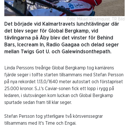
Foto: Mikael Rosenquist, TR Bild
Det började vid Kalmartravets lunchtävlingar där
det blev seger för Global Bergkamp, vid
tävlingarna på Åby blev det vinster för Behind
Bars, Icecream In, Radio Gaagaa och delad seger
mellan Twigs Got U. och Galewindsonthepath.
Linda Perssons treårige Global Bergkamp tog karriärens
fjärde seger i tolfte starten tillsammans med Stefan Persson
på nya rekordet 1.13,0/1640 meter autostart och förstapriset
25.000 kronor. S.J.'s Caviar-sonen fick ett lopp i rygg på
ledaren, i slutsvängen kom luckan och Global Bergkamp
spurtade sedan fram till klar seger.
Stefan Persson tog ytterligare två körsvenssegrar
tillsammans med It's Time och Engai.