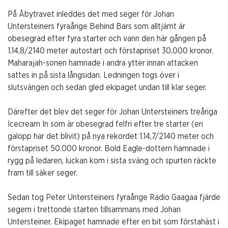
På Åbytravet inleddes det med seger för Johan
Untersteiners fyraårige Behind Bars som alltjämt är
obesegrad efter fyra starter och vann den här gången på
1.14,8/2140 meter autostart och förstapriset 30.000 kronor.
Maharajah-sonen hamnade i andra ytter innan attacken
sattes in på sista långsidan. Ledningen togs över i
slutsvängen och sedan gled ekipaget undan till klar seger.
Därefter det blev det seger för Johan Untersteiners treåriga
Icecream In som är obesegrad felfri efter tre starter (en
galopp har det blivit) på nya rekordet 1.14,7/2140 meter och
förstapriset 50.000 kronor. Bold Eagle-dottern hamnade i
rygg på ledaren, luckan kom i sista sväng och spurten räckte
fram till säker seger.
Sedan tog Peter Untersteiners fyraårige Radio Gaagaa fjärde
segern i trettonde starten tillsammans med Johan
Untersteiner. Ekipaget hamnade efter en bit som förstahäst i