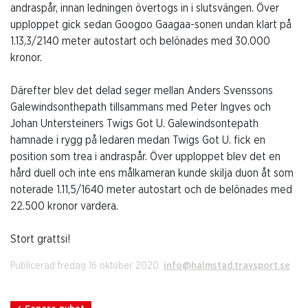
andraspår, innan ledningen övertogs in i slutsvängen. Över
upploppet gick sedan Googoo Gaagaa-sonen undan klart på
1.13,3/2140 meter autostart och belönades med 30.000
kronor.
Därefter blev det delad seger mellan Anders Svenssons
Galewindsonthepath tillsammans med Peter Ingves och
Johan Untersteiners Twigs Got U. Galewindsontepath
hamnade i rygg på ledaren medan Twigs Got U. fick en
position som trea i andraspår. Över upploppet blev det en
hård duell och inte ens målkameran kunde skilja duon åt som
noterade 1.11,5/1640 meter autostart och de belönades med
22.500 kronor vardera.
Stort grattsi!
Publicerad fredag 16 oktober 2020.
info@halmstad.travsport.se