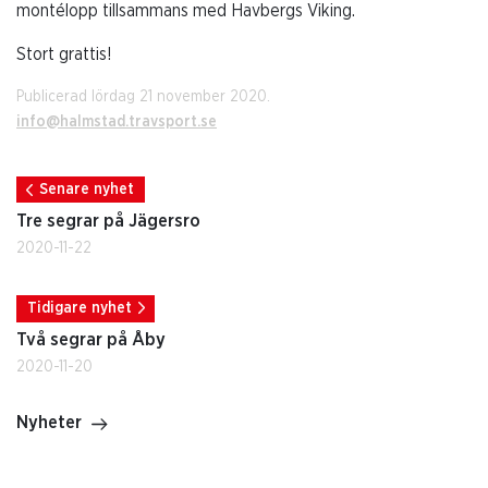
montélopp tillsammans med Havbergs Viking.
Stort grattis!
Publicerad lördag 21 november 2020.
info@halmstad.travsport.se
Senare nyhet
Tre segrar på Jägersro
2020-11-22
Tidigare nyhet
Två segrar på Åby
2020-11-20
Nyheter