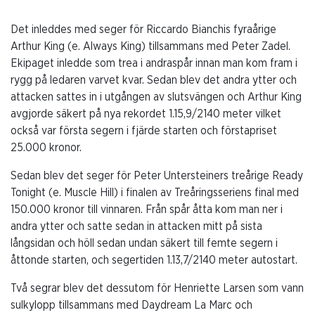
Det inleddes med seger för Riccardo Bianchis fyraårige
Arthur King (e. Always King) tillsammans med Peter Zadel.
Ekipaget inledde som trea i andraspår innan man kom fram i
rygg på ledaren varvet kvar. Sedan blev det andra ytter och
attacken sattes in i utgången av slutsvängen och Arthur King
avgjorde säkert på nya rekordet 1.15,9/2140 meter vilket
också var första segern i fjärde starten och förstapriset
25.000 kronor.
Sedan blev det seger för Peter Untersteiners treårige Ready
Tonight (e. Muscle Hill) i finalen av Treåringsseriens final med
150.000 kronor till vinnaren. Från spår åtta kom man ner i
andra ytter och satte sedan in attacken mitt på sista
långsidan och höll sedan undan säkert till femte segern i
åttonde starten, och segertiden 1.13,7/2140 meter autostart.
Två segrar blev det dessutom för Henriette Larsen som vann
sulkylopp tillsammans med Daydream La Marc och