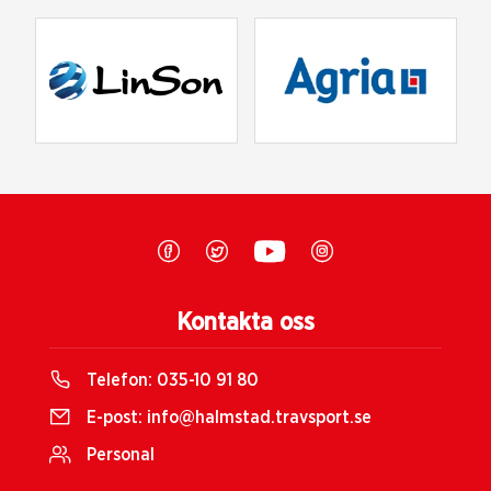
Kontakta oss
Telefon:
035-10 91 80
E-post:
info@halmstad.travsport.se
Personal