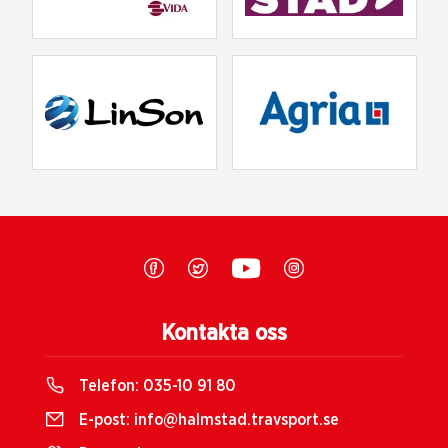
Kontakta oss
Telefon:
035-10 91 80
E-post:
info@halmstad.travsport.se