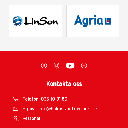
Kontakta oss
Telefon:
035-10 91 80
E-post:
info@halmstad.travsport.se
Personal