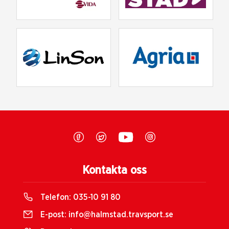
Kontakta oss
Telefon:
035-10 91 80
E-post:
info@halmstad.travsport.se