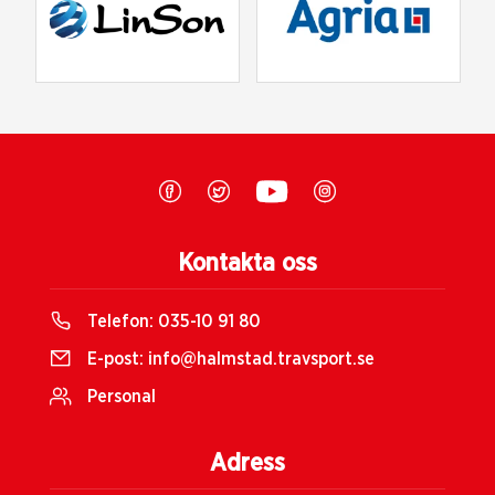
Kontakta oss
Telefon:
035-10 91 80
E-post:
info@halmstad.travsport.se
Personal
Adress