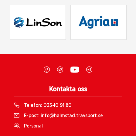
Kontakta oss
Telefon:
035-10 91 80
E-post:
info@halmstad.travsport.se
Personal