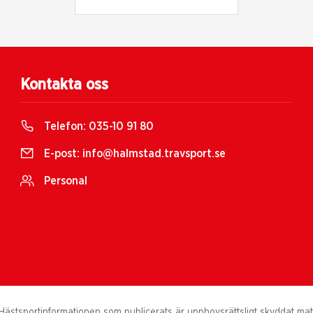
Kontakta oss
Telefon:
035-10 91 80
E-post:
info@halmstad.travsport.se
Personal
ästsportinformationen som publicerats är upphovsrättsligt skyddat materi