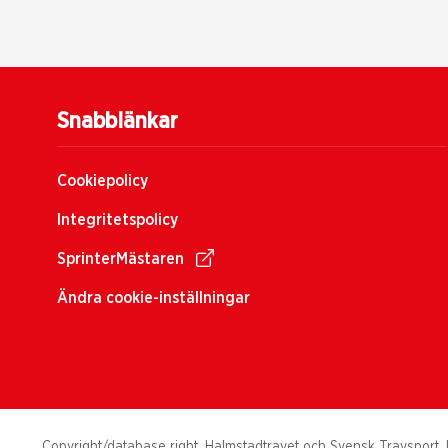
Snabblänkar
Cookiepolicy
Integritetspolicy
SprinterMästaren
Ändra cookie-inställningar
Copyright/database right, Halmstadtravet och Svensk Travsport. H