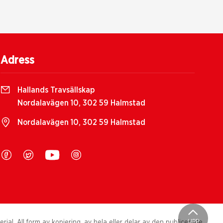
Adress
Hallands Travsällskap
Nordalavägen 10, 302 59 Halmstad
Nordalavägen 10, 302 59 Halmstad
UPP
al. All form av kopiering, av hela eller delar av den publicerade