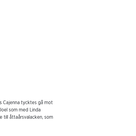
LOPP 5
Intervju-
-2024-10-21
LOPP 6-
Intervju-
2024-10-21
LOPP 7
Intervju
2024 10 21
LOPP 8
´s Cajenna tycktes gå mot
Intervju
e Joel som med Linda
2024 10 21
e till åttaårsvalacken, som
LOPP 9
Intervju