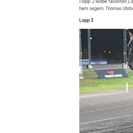
I lopp 2 ledde favoriten 
hem segern. Thomas Uhrber
Lopp 3