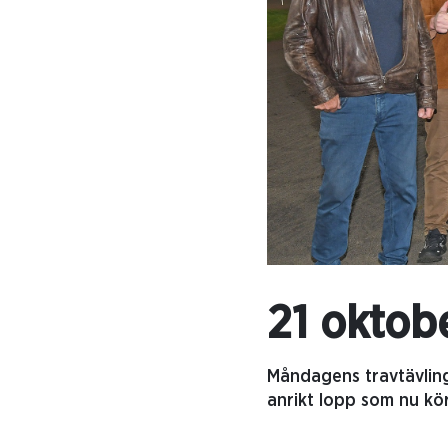
21 oktob
Måndagens travtävling
anrikt lopp som nu kö