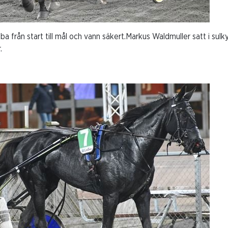
ba från start till mål och vann säkert.Markus Waldmuller satt i sulky
.