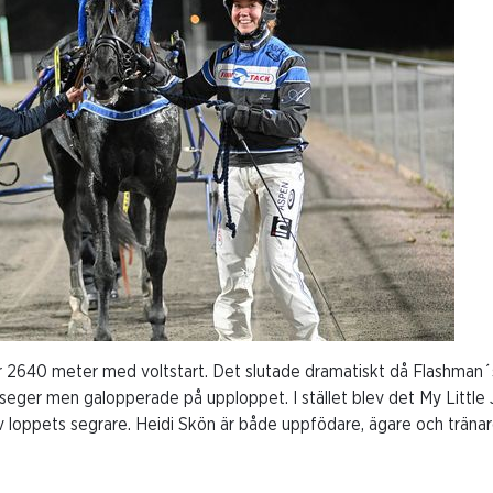
r 2640 meter med voltstart. Det slutade dramatiskt då Flashman
 seger men galopperade på upploppet. I stället blev det My Littl
ev loppets segrare. Heidi Skön är både uppfödare, ägare och tränar