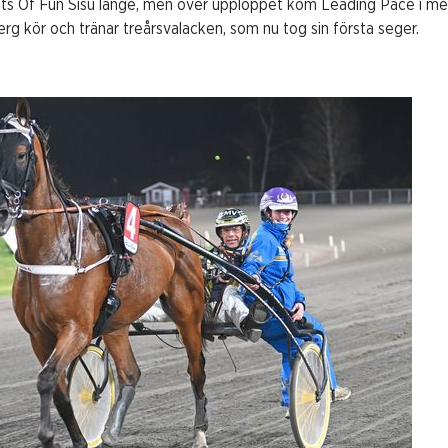
Lots Of Fun Sisu länge, men över upploppet kom Leading Pace i me
g kör och tränar treårsvalacken, som nu tog sin första seger.