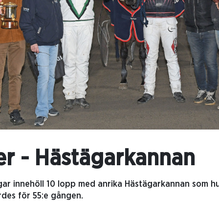
er - Hästägarkannan
ar innehöll 10 lopp med anrika Hästägarkannan som hu
rdes för 55:e gången.