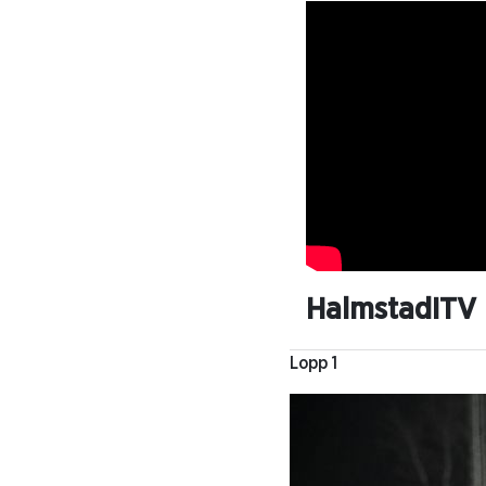
HalmstadITV
Lopp 1