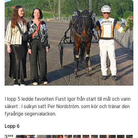
I lopp 5 ledde favoriten Furst Igor från start till mål och vann
säkert . I sulkyn satt Per Nordström. som kör och tränar den
fyraårige segervalacken.
Lopp 6