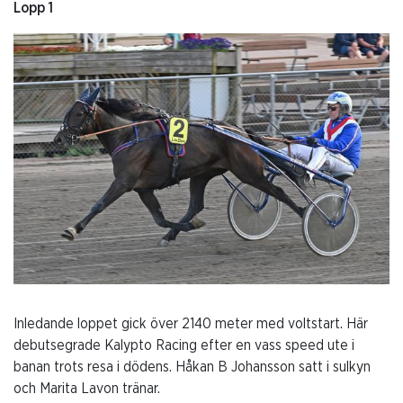
LOPP 5-Intervju-2024-05-
Lopp 1
20
LOPP 6-Intervju-2024-05-
20
LOPP 7-Intervju-2024-05-
20
LOPP 8-Intervju-2024-05-
20
LOPP 9-Intervju-2024-05-
20
Inledande loppet gick över 2140 meter med voltstart. Här
debutsegrade Kalypto Racing efter en vass speed ute i
LOPP 10-Intervju-2024-05-
banan trots resa i dödens. Håkan B Johansson satt i sulkyn
20
och Marita Lavon tränar.