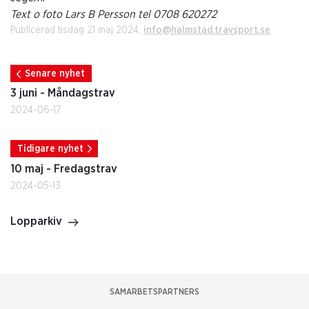
Text o foto Lars B Persson tel 0708 620272
Publicerad tisdag 21 maj 2024.
info@halmstad.travsport.se
Senare nyhet
3 juni - Måndagstrav
2024-06-17
Tidigare nyhet
10 maj - Fredagstrav
2024-05-13
Lopparkiv
SAMARBETSPARTNERS