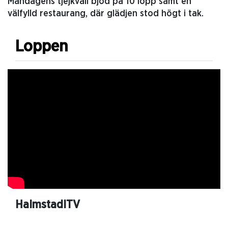
Måndagens tjejkväll bjöd på 10 lopp samt en
välfylld restaurang, där glädjen stod högt i tak.
Loppen
HalmstadITV