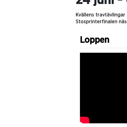
24 juni -
Kvällens travtävlingar
Stosprinterfinalen nä
Loppen