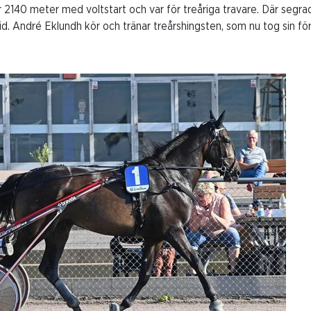
r 2140 meter med voltstart och var för treåriga travare. Där segr
. André Eklundh kör och tränar treårshingsten, som nu tog sin för