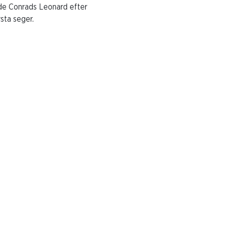
ade Conrads Leonard efter
LOPP 8-
sta seger.
Intervju-
2024-06-24
LOPP 9-
Intervju-
2024-06-24
LOPP 10-
Intervju-
2024-06-24