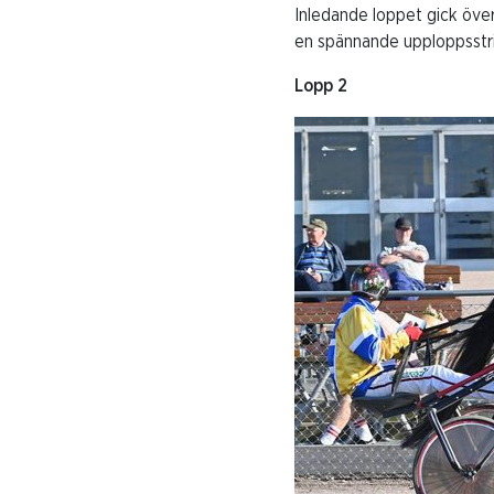
Inledande loppet gick öve
en spännande upploppsstrid
Lopp 2