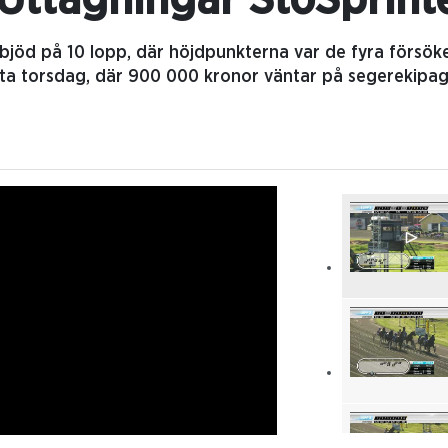
 Uttagningar StoSprint
 bjöd på 10 lopp, där höjdpunkterna var de fyra försöken
sta torsdag, där 900 000 kronor väntar på segerekipag