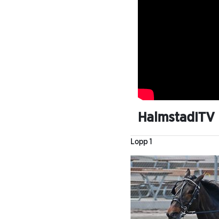
HalmstadITV
Lopp 1