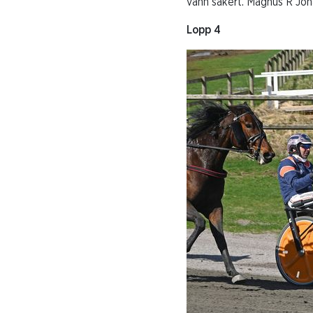
vann säkert. Magnus R Joh
Lopp 4