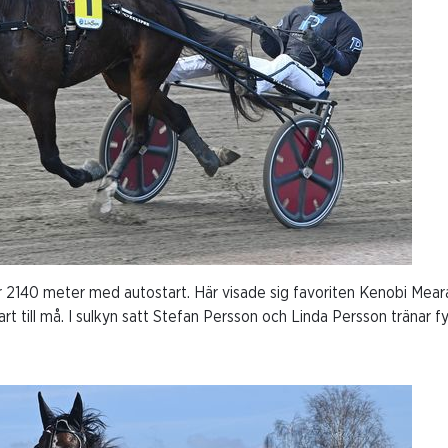
r 2140 meter med autostart. Här visade sig favoriten Kenobi Mear
rt till må. I sulkyn satt Stefan Persson och Linda Persson tränar f