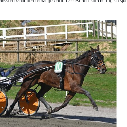
ansson tränar den femårige Uncle Lassesonen, som nu tog sin sjun