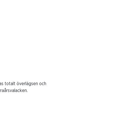
2024-04-08
LOPP 6-
Intervju-
2024-04-08
LOPP 7-
Intervju-
2024-04-08
LOPP 8-
as totalt överlägsen och
Intervju-
yraårsvalacken.
2024-04-08