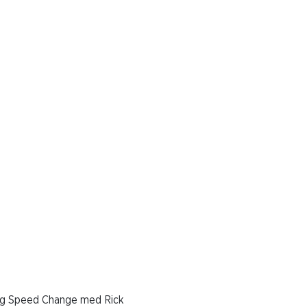
Intervju-
2024-04-12
LOPP 6-
Intervju-
2024-04-12
LOPP 7-
Intervju-
2024-04-12
LOPP 8-
Intervju-
2024-04-12
e sig Speed Change med Rick