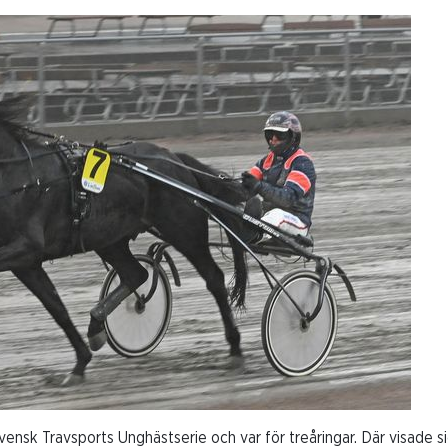
Svensk Travsports Unghästserie och var för treåringar. Där visad