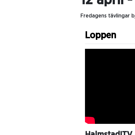
12 april 
Fredagens tävlingar b
Loppen
HalmstadITV