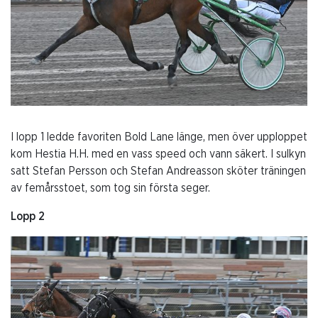
10
LOPP 6-Intervju Ägare-
2023-02-10
LOPP 7-Intervju-2023-02-
10
I lopp 1 ledde favoriten Bold Lane länge, men över upploppet
kom Hestia H.H. med en vass speed och vann säkert. I sulkyn
LOPP 8--2023-02-10
satt Stefan Persson och Stefan Andreasson sköter träningen
av femårsstoet, som tog sin första seger.
Lopp 2