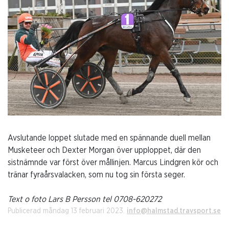
Avslutande loppet slutade med en spännande duell mellan
Musketeer och Dexter Morgan över upploppet, där den
sistnämnde var först över mållinjen. Marcus Lindgren kör och
tränar fyraårsvalacken, som nu tog sin första seger.
Text o foto Lars B Persson tel 0708-620272
Publicerad måndag 13 februari 2023.
info@halmstad.travsport.se