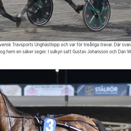
Svensk Travsports Unghästlopp och var för treåriga travar. Där svar
 tog hem en säker seger. I sulkyn satt Gustav Johansson och Dan W