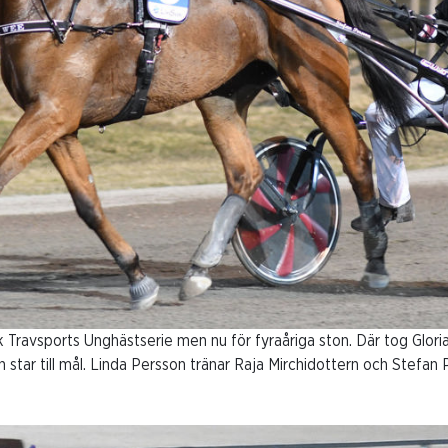
k Travsports Unghästserie men nu för fyraåriga ston. Där tog Glo
ån star till mål. Linda Persson tränar Raja Mirchidottern och Stefan