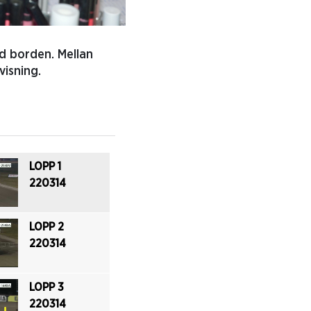
id borden. Mellan
visning.
LOPP 1
220314
LOPP 2
220314
LOPP 3
220314