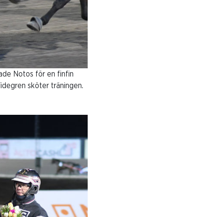
LOPP 8
INTERVJU
2022 03 14
LOPP 9
INTERVJU
ade Notos för en finfin
2022 03 14
idegren sköter träningen.