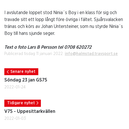
I avslutande loppet stod Ninia´s Boy i en klass för sig och
travade sitt ett lopp långt före övriga i fältet. Sjuårsvalacken
tränas och körs av Johan Untersteiner, som nu styrde Ninia´s
Boy till hans sjunde seger.
Text o foto Lars B Persson tel 0708 620272
Publicerad tisdag 11 januari 2022.
info@halmstad.travsport.se
Senare nyhet
Söndag 23 jan GS75
2022-01-24
Tidigare nyhet
V75 - Uppesittarkvällen
2022-01-03