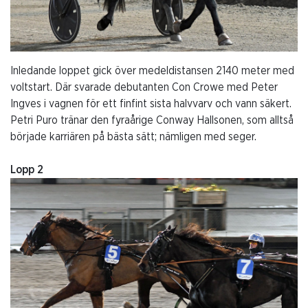
LOPP 8 Intervju 220110
LOPP 9 Intervju 220110
Inledande loppet gick över medeldistansen 2140 meter med
voltstart. Där svarade debutanten Con Crowe med Peter
Ingves i vagnen för ett finfint sista halvvarv och vann säkert.
Petri Puro tränar den fyraårige Conway Hallsonen, som alltså
LOPP 10 Intervju 220110
började karriären på bästa sätt; nämligen med seger.
Lopp 2