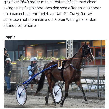
gick över 2640 meter med autostart. Många med chans
svängde in på upploppet och den som efter en vass speed
ute i banan tog hem spelet var Dats So Crazy. Gustav
Johansson höll i tömmarna och Göran Wiberg tränar den
sjuårige segerherren.
Lopp 7