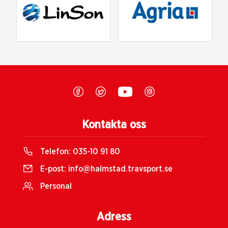
Kontakta oss
Telefon:
035-10 91 80
E-post:
info@halmstad.travsport.se
Personal
Adress