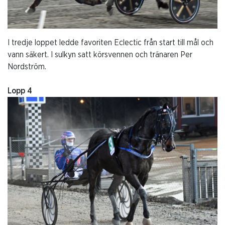
I tredje loppet ledde favoriten Eclectic från start till mål och
vann säkert. I sulkyn satt körsvennen och tränaren Per
Nordström.
Lopp 4