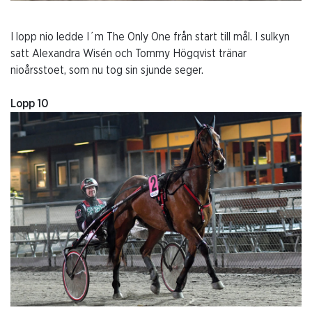
I lopp nio ledde I´m The Only One från start till mål. I sulkyn
satt Alexandra Wisén och Tommy Högqvist tränar
nioårsstoet, som nu tog sin sjunde seger.
Lopp 10